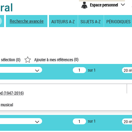
Espace personnel
Recherche avancée
AUTEURS A-Z
SUJETS A-Z
PÉRIODIQUES
(
0
)
 sélection (
0
)
Ajouter à mes références
sur 1
20 r
od (1947-2016)
e musical
sur 1
20 r