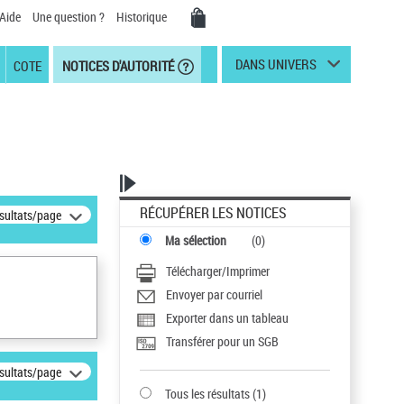
Aide
Une question ?
Historique
DANS UNIVERS
COTE
NOTICES D'AUTORITÉ
RÉCUPÉRER LES NOTICES
ésultats/page
Ma sélection
(
0
)
Télécharger/Imprimer
Envoyer par courriel
Exporter dans un tableau
Transférer pour un SGB
ésultats/page
Tous les résultats
(
1
)