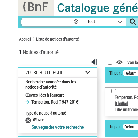
Panneau de gestion des cookies
Tout
Accueil
Liste de notices d’autorité
1
Notices d'autorité
Voir la
VOTRE RECHERCHE
Tri par :
Défaut
Recherche avancée dans les
notices d’autorité
1
Œuvres liées à l'auteur :
Temperton, R
Temperton, Rod (1947-2016)
[Thriller]
Titre uniform
Type de notice d'autorité
Œuvre
Tri par :
Défaut
Sauvegarder votre recherche