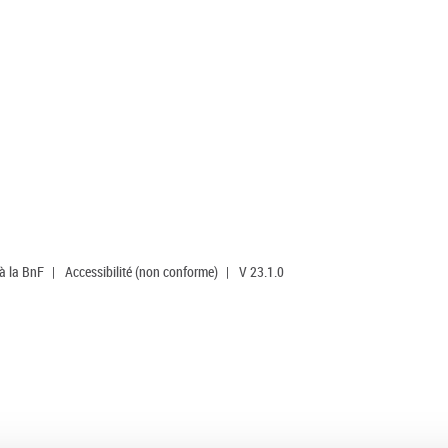
 à la BnF
|
Accessibilité (non conforme)
|
V 23.1.0