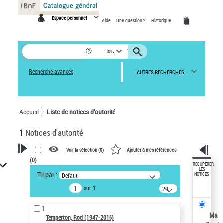
Panneau de gestion des cookies
Espace personnel
Aide
Une question ?
Historique
Tout
Recherche avancée
AUTRES RECHERCHES
Accueil
Liste de notices d’autorité
1
Notices d'autorité
Voir la sélection (
0
)
Ajouter à mes références
(
0
)
VOTRE RECHERCHE
RÉCUPÉRER
LES
Tri par :
Défaut
NOTICES
Recherche avancée dans les
sur 1
notices d’autorité
20
résultats/page
Œuvres liées à l'auteur :
1
Temperton, Rod (1947-2016)
Ma
Temperton, Rod (1947-2016)