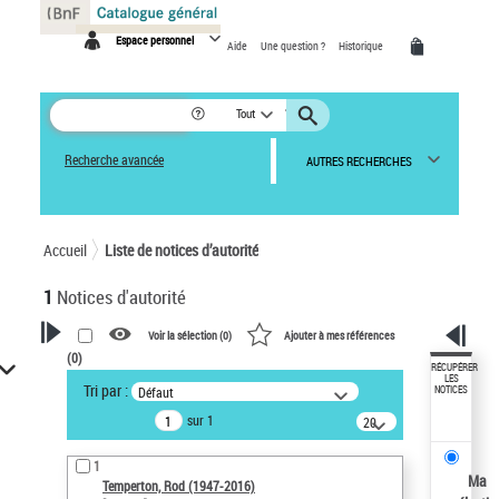
Panneau de gestion des cookies
Espace personnel
Aide
Une question ?
Historique
Tout
Recherche avancée
AUTRES RECHERCHES
Accueil
Liste de notices d’autorité
1
Notices d'autorité
Voir la sélection (
0
)
Ajouter à mes références
(
0
)
VOTRE RECHERCHE
RÉCUPÉRER
LES
Tri par :
Défaut
NOTICES
Recherche avancée dans les
sur 1
notices d’autorité
20
résultats/page
Œuvres liées à l'auteur :
1
Temperton, Rod (1947-2016)
Ma
Temperton, Rod (1947-2016)