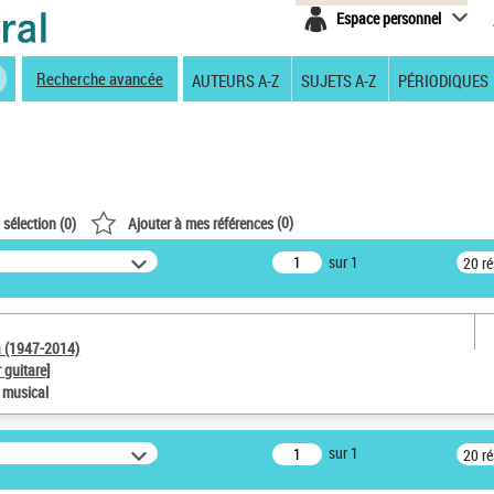
Espace personnel
Recherche avancée
AUTEURS A-Z
SUJETS A-Z
PÉRIODIQUES
(
0
)
 sélection (
0
)
Ajouter à mes références
sur 1
20 r
a (1947-2014)
 guitare]
e musical
sur 1
20 r