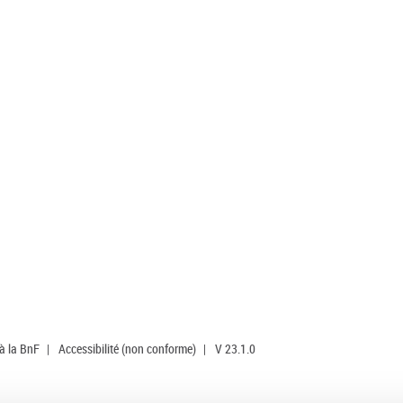
 à la BnF
|
Accessibilité (non conforme)
|
V 23.1.0