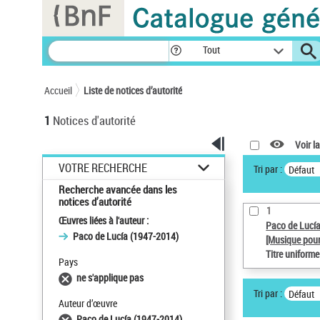
Panneau de gestion des cookies
Tout
Accueil
Liste de notices d’autorité
1
Notices d'autorité
Voir la
VOTRE RECHERCHE
Tri par :
Défaut
Recherche avancée dans les
notices d’autorité
1
Œuvres liées à l'auteur :
Paco de Lucí
Paco de Lucía (1947-2014)
[Musique pour
Titre uniform
Pays
ne s'applique pas
Tri par :
Défaut
Auteur d’œuvre
Paco de Lucía (1947-2014)