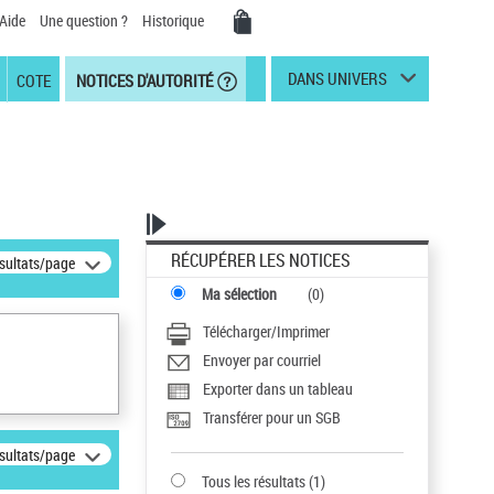
Aide
Une question ?
Historique
DANS UNIVERS
COTE
NOTICES D'AUTORITÉ
RÉCUPÉRER LES NOTICES
ésultats/page
Ma sélection
(
0
)
Télécharger/Imprimer
Envoyer par courriel
Exporter dans un tableau
Transférer pour un SGB
ésultats/page
Tous les résultats
(
1
)