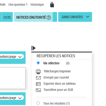
Aide
Une question ?
Historique
DANS UNIVERS
COTE
NOTICES D'AUTORITÉ
RÉCUPÉRER LES NOTICES
ésultats/page
Ma sélection
(
0
)
Télécharger/Imprimer
Envoyer par courriel
Exporter dans un tableau
Transférer pour un SGB
ésultats/page
Tous les résultats
(
1
)