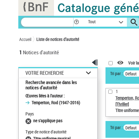
Panneau de gestion des cookies
Tout
Accueil
Liste de notices d’autorité
1
Notices d'autorité
Voir la
VOTRE RECHERCHE
Tri par :
Défaut
Recherche avancée dans les
notices d’autorité
1
Œuvres liées à l'auteur :
Temperton, R
Temperton, Rod (1947-2016)
[Thriller]
Titre uniform
Pays
ne s'applique pas
Tri par :
Défaut
Type de notice d'autorité
Titre uniforme musical