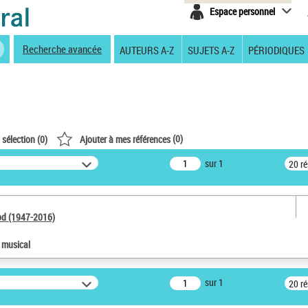
Espace personnel
Recherche avancée
AUTEURS A-Z
SUJETS A-Z
PÉRIODIQUES
(
0
)
 sélection (
0
)
Ajouter à mes références
sur 1
20 r
od (1947-2016)
e musical
sur 1
20 r