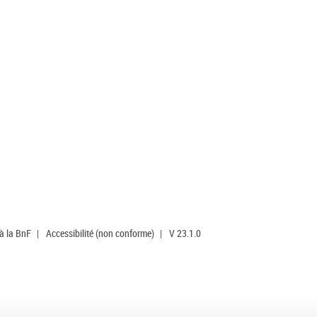
 à la BnF
|
Accessibilité (non conforme)
|
V 23.1.0