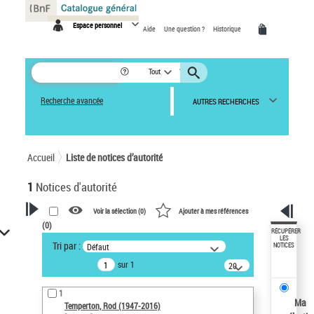
Panneau de gestion des cookies
Espace personnel
Aide
Une question ?
Historique
Tout
Recherche avancée
AUTRES RECHERCHES
Accueil
Liste de notices d’autorité
1
Notices d'autorité
Voir la sélection (
0
)
Ajouter à mes références
(
0
)
VOTRE RECHERCHE
RÉCUPÉRER
LES
Tri par :
Défaut
NOTICES
Recherche avancée dans les
sur 1
notices d’autorité
20
résultats/page
Œuvres liées à l'auteur :
1
Temperton, Rod (1947-2016)
Ma
Temperton, Rod (1947-2016)