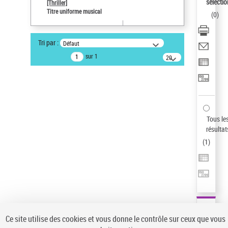
sélectio
[Thriller]
Pays
Titre uniforme musical
(
0
)
ne s'applique pas
Sauvegarder votre recherche
Tri par :
Défaut
AFFINER
sur 1
20
résultats/page
Type de notice d'autorité
Œuvre
(1)
Titre uniforme musical
(1)
Statut de la notice d’autorité
Tous le
résultat
Pays
(
1
)
Auteur d’œuvre
Ce site utilise des cookies et vous donne le contrôle sur ceux que vous