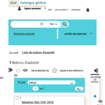
Panneau de gestion des cookies
Espace personnel
Aide
Une question ?
Historique
Tout
Recherche avancée
AUTRES RECHERCHES
Accueil
Liste de notices d’autorité
1
Notices d'autorité
Voir la sélection (
0
)
Ajouter à mes références
(
0
)
VOTRE RECHERCHE
RÉCUPÉRER
LES
Tri par :
Défaut
NOTICES
Recherche avancée dans les
sur 1
notices d’autorité
20
résultats/page
Œuvres liées à l'auteur :
1
Temperton, Rod (1947-2016)
Ma
Temperton, Rod (1947-2016)