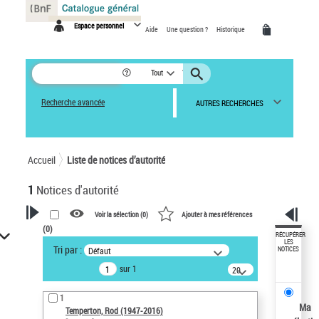
Panneau de gestion des cookies
Espace personnel
Aide
Une question ?
Historique
Tout
Recherche avancée
AUTRES RECHERCHES
Accueil
Liste de notices d’autorité
1
Notices d'autorité
Voir la sélection (
0
)
Ajouter à mes références
(
0
)
VOTRE RECHERCHE
RÉCUPÉRER
LES
Tri par :
Défaut
NOTICES
Recherche avancée dans les
sur 1
notices d’autorité
20
résultats/page
Œuvres liées à l'auteur :
1
Temperton, Rod (1947-2016)
Ma
Temperton, Rod (1947-2016)