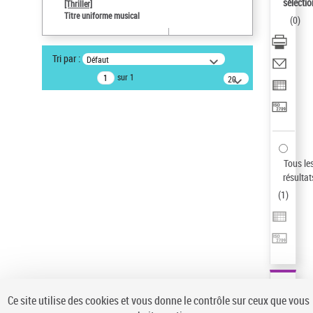
sélectio
[Thriller]
Auteur d’œuvre
Titre uniforme musical
(
0
)
Temperton, Rod (1947-2016)
Sauvegarder votre recherche
Tri par :
Défaut
AFFINER
sur 1
20
résultats/page
Type de notice d'autorité
Œuvre
(1)
Titre uniforme musical
(1)
Statut de la notice d’autorité
Tous le
résultat
Pays
(
1
)
Auteur d’œuvre
Ce site utilise des cookies et vous donne le contrôle sur ceux que vous