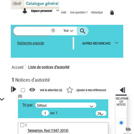
Panneau de gestion des cookies
Espace personnel
Aide
Une question ?
Historique
Tout
Recherche avancée
AUTRES RECHERCHES
Accueil
Liste de notices d’autorité
1
Notices d'autorité
Voir la sélection (
0
)
Ajouter à mes références
(
0
)
VOTRE RECHERCHE
RÉCUPÉRER
LES
Tri par :
Défaut
NOTICES
Recherche avancée dans les
sur 1
notices d’autorité
20
résultats/page
Œuvres liées à l'auteur :
1
Temperton, Rod (1947-2016)
Ma
Temperton, Rod (1947-2016)