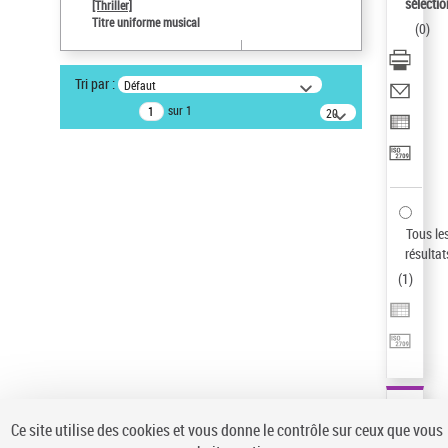
sélectio
[Thriller]
Type de notice d'autorité
Titre uniforme musical
(
0
)
Œuvre
Sauvegarder votre recherche
Tri par :
Défaut
AFFINER
sur 1
20
résultats/page
Type de notice d'autorité
Œuvre
(1)
Titre uniforme musical
(1)
Statut de la notice d’autorité
Tous le
résultat
Pays
(
1
)
Auteur d’œuvre
Ce site utilise des cookies et vous donne le contrôle sur ceux que vous