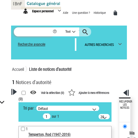
Panneau de gestion des cookies
Espace personnel
Aide
Une question ?
Historique
Tout
Recherche avancée
AUTRES RECHERCHES
Accueil
Liste de notices d’autorité
1
Notices d'autorité
Voir la sélection (
0
)
Ajouter à mes références
(
0
)
VOTRE RECHERCHE
RÉCUPÉRER
LES
Tri par :
Défaut
NOTICES
Recherche avancée dans les
sur 1
notices d’autorité
20
résultats/page
Œuvres liées à l'auteur :
1
Temperton, Rod (1947-2016)
Ma
Temperton, Rod (1947-2016)