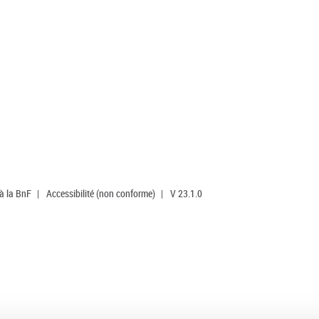
 à la BnF
|
Accessibilité (non conforme)
|
V 23.1.0