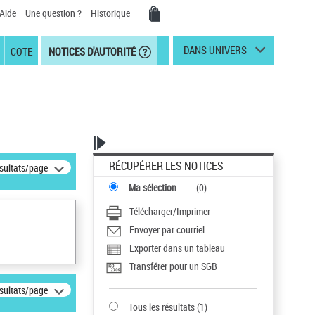
Aide
Une question ?
Historique
DANS UNIVERS
COTE
NOTICES D'AUTORITÉ
RÉCUPÉRER LES NOTICES
ésultats/page
Ma sélection
(
0
)
Télécharger/Imprimer
Envoyer par courriel
Exporter dans un tableau
Transférer pour un SGB
ésultats/page
Tous les résultats
(
1
)