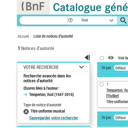
Panneau de gestion des cookies
Tout
Accueil
Liste de notices d’autorité
1
Notices d'autorité
Voir la
VOTRE RECHERCHE
Tri par :
Défaut
Recherche avancée dans les
notices d’autorité
1
Œuvres liées à l'auteur :
Temperton, R
Temperton, Rod (1947-2016)
[Thriller]
Titre uniform
Type de notice d'autorité
Titre uniforme musical
Tri par :
Défaut
Sauvegarder votre recherche