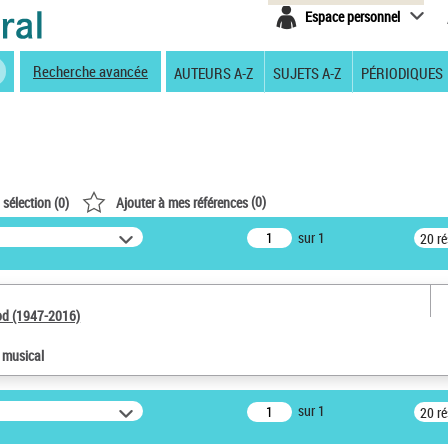
Espace personnel
Recherche avancée
AUTEURS A-Z
SUJETS A-Z
PÉRIODIQUES
(
0
)
 sélection (
0
)
Ajouter à mes références
sur 1
20 r
od (1947-2016)
e musical
sur 1
20 r