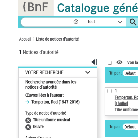
Panneau de gestion des cookies
Tout
Accueil
Liste de notices d’autorité
1
Notices d'autorité
Voir la
VOTRE RECHERCHE
Tri par :
Défaut
Recherche avancée dans les
notices d’autorité
1
Œuvres liées à l'auteur :
Temperton, R
Temperton, Rod (1947-2016)
[Thriller]
Titre uniform
Type de notice d'autorité
Titre uniforme musical
Tri par :
Œuvre
Défaut
Auteur d’œuvre