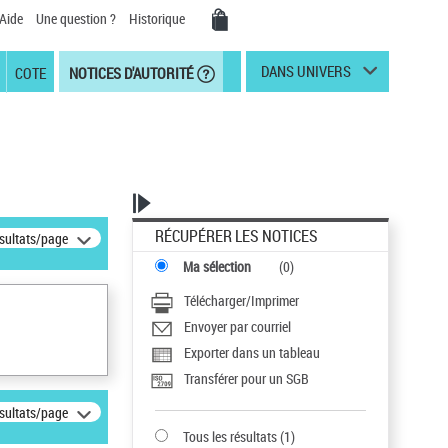
Aide
Une question ?
Historique
DANS UNIVERS
COTE
NOTICES D'AUTORITÉ
RÉCUPÉRER LES NOTICES
ésultats/page
Ma sélection
(
0
)
Télécharger/Imprimer
Envoyer par courriel
Exporter dans un tableau
Transférer pour un SGB
ésultats/page
Tous les résultats
(
1
)