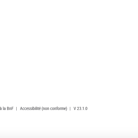
 à la BnF
|
Accessibilité (non conforme)
|
V 23.1.0