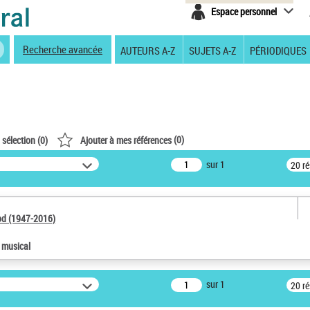
Espace personnel
Recherche avancée
AUTEURS A-Z
SUJETS A-Z
PÉRIODIQUES
(
0
)
 sélection (
0
)
Ajouter à mes références
sur 1
20 r
od (1947-2016)
e musical
sur 1
20 r