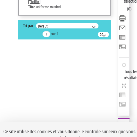
sélectio
[Thriller]
Auteur d’œuvre
Titre uniforme musical
(
0
)
Temperton, Rod (1947-2016)
Statut de la notice d’autorité
Tri par :
Défaut
Notice élémentaire
sur 1
20
résultats/page
Pays
ne s'applique pas
Sauvegarder votre recherche
AFFINER
Tous le
Type de notice d'autorité
résultat
(
1
)
Œuvre
(1)
Titre uniforme musical
(1)
Statut de la notice d’autorité
Pays
Auteur d’œuvre
Ce site utilise des cookies et vous donne le contrôle sur ceux que vous