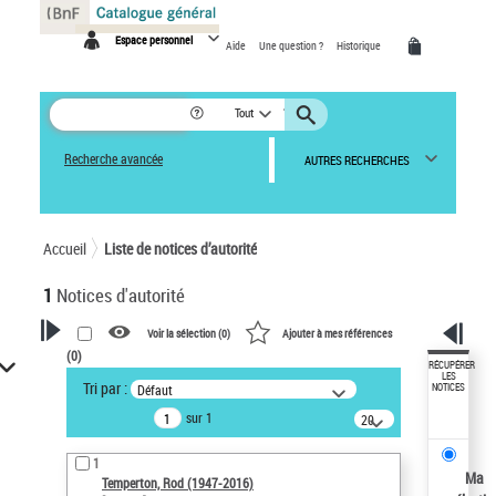
Panneau de gestion des cookies
Espace personnel
Aide
Une question ?
Historique
Tout
Recherche avancée
AUTRES RECHERCHES
Accueil
Liste de notices d’autorité
1
Notices d'autorité
Voir la sélection (
0
)
Ajouter à mes références
(
0
)
VOTRE RECHERCHE
RÉCUPÉRER
LES
Tri par :
Défaut
NOTICES
Recherche avancée dans les
sur 1
notices d’autorité
20
résultats/page
Œuvres liées à l'auteur :
1
Temperton, Rod (1947-2016)
Ma
Temperton, Rod (1947-2016)