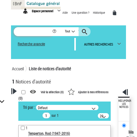
Panneau de gestion des cookies
Espace personnel
Aide
Une question ?
Historique
Tout
Recherche avancée
AUTRES RECHERCHES
Accueil
Liste de notices d’autorité
1
Notices d'autorité
Voir la sélection (
0
)
Ajouter à mes références
(
0
)
VOTRE RECHERCHE
RÉCUPÉRER
LES
Tri par :
Défaut
NOTICES
Recherche avancée dans les
sur 1
notices d’autorité
20
résultats/page
Œuvres liées à l'auteur :
1
Temperton, Rod (1947-2016)
Ma
Temperton, Rod (1947-2016)