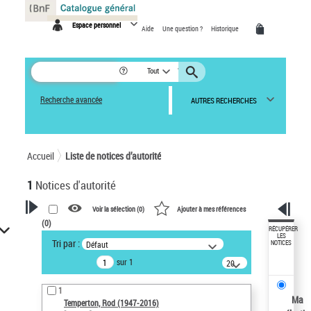
Panneau de gestion des cookies
Espace personnel
Aide
Une question ?
Historique
Tout
Recherche avancée
AUTRES RECHERCHES
Accueil
Liste de notices d’autorité
1
Notices d'autorité
Voir la sélection (
0
)
Ajouter à mes références
(
0
)
VOTRE RECHERCHE
RÉCUPÉRER
LES
Tri par :
Défaut
NOTICES
Recherche avancée dans les
sur 1
notices d’autorité
20
résultats/page
Œuvres liées à l'auteur :
1
Temperton, Rod (1947-2016)
Ma
Temperton, Rod (1947-2016)