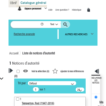
Panneau de gestion des cookies
Espace personnel
Aide
Une question ?
Historique
Tout
Recherche avancée
AUTRES RECHERCHES
Accueil
Liste de notices d’autorité
1
Notices d'autorité
Voir la sélection (
0
)
Ajouter à mes références
(
0
)
VOTRE RECHERCHE
RÉCUPÉRER
LES
Tri par :
Défaut
NOTICES
Recherche avancée dans les
sur 1
notices d’autorité
20
résultats/page
Œuvres liées à l'auteur :
1
Temperton, Rod (1947-2016)
Ma
Temperton, Rod (1947-2016)