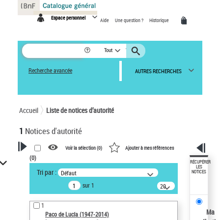
Panneau de gestion des cookies
Espace personnel
Aide
Une question ?
Historique
Tout
Recherche avancée
AUTRES RECHERCHES
Accueil
Liste de notices d’autorité
1
Notices d'autorité
Voir la sélection (
0
)
Ajouter à mes références
(
0
)
VOTRE RECHERCHE
RÉCUPÉRER
LES
Tri par :
Défaut
NOTICES
Recherche avancée dans les
sur 1
notices d’autorité
20
résultats/page
Œuvres liées à l'auteur :
1
Paco de Lucía (1947-2014)
Ma
Paco de Lucía (1947-2014)