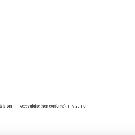
 à la BnF
|
Accessibilité (non conforme)
|
V 23.1.0