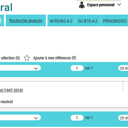
Espace personnel
Recherche avancée
AUTEURS A-Z
SUJETS A-Z
PÉRIODIQUES
(
0
)
 sélection (
0
)
Ajouter à mes références
sur 1
20 r
od (1947-2016)
e musical
sur 1
20 r