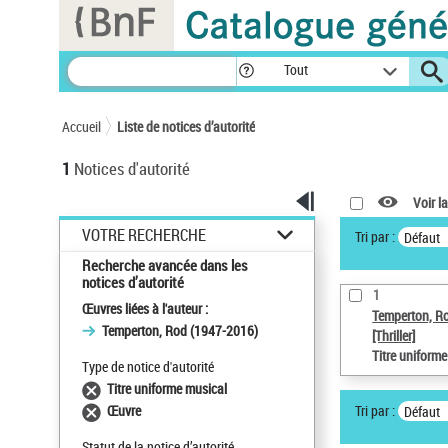
Panneau de gestion des cookies
Tout
Accueil
Liste de notices d’autorité
1
Notices d'autorité
Voir la
VOTRE RECHERCHE
Tri par :
Défaut
Recherche avancée dans les
notices d’autorité
1
Œuvres liées à l'auteur :
Temperton, R
Temperton, Rod (1947-2016)
[Thriller]
Titre uniform
Type de notice d'autorité
Titre uniforme musical
Tri par :
Œuvre
Défaut
Statut de la notice d’autorité