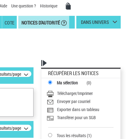
Aide
Une question ?
Historique
DANS UNIVERS
COTE
NOTICES D'AUTORITÉ
RÉCUPÉRER LES NOTICES
ésultats/page
Ma sélection
(
0
)
Télécharger/Imprimer
Envoyer par courriel
Exporter dans un tableau
Transférer pour un SGB
ésultats/page
Tous les résultats
(
1
)