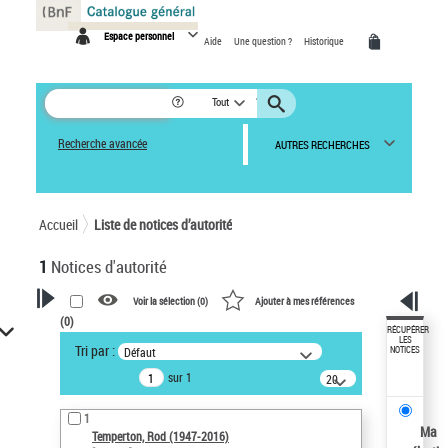
Panneau de gestion des cookies
Espace personnel
Aide
Une question ?
Historique
Tout
Recherche avancée
AUTRES RECHERCHES
Accueil
Liste de notices d’autorité
1
Notices d'autorité
Voir la sélection (
0
)
Ajouter à mes références
(
0
)
VOTRE RECHERCHE
RÉCUPÉRER
LES
Tri par :
Défaut
NOTICES
Recherche avancée dans les
sur 1
notices d’autorité
20
résultats/page
Œuvres liées à l'auteur :
1
Temperton, Rod (1947-2016)
Ma
Temperton, Rod (1947-2016)