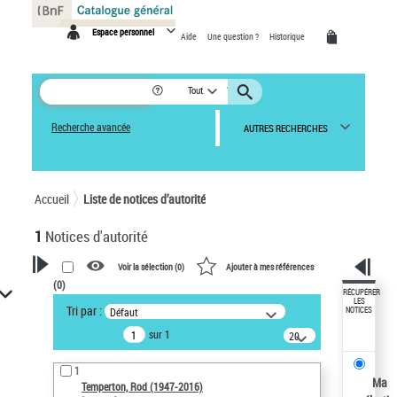
Panneau de gestion des cookies
Espace personnel
Aide
Une question ?
Historique
Tout
Recherche avancée
AUTRES RECHERCHES
Accueil
Liste de notices d’autorité
1
Notices d'autorité
Voir la sélection (
0
)
Ajouter à mes références
(
0
)
VOTRE RECHERCHE
RÉCUPÉRER
LES
Tri par :
Défaut
NOTICES
Recherche avancée dans les
sur 1
notices d’autorité
20
résultats/page
Œuvres liées à l'auteur :
1
Temperton, Rod (1947-2016)
Ma
Temperton, Rod (1947-2016)