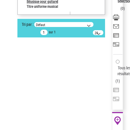
sélectio
[Musique pour guitare]
Auteur d’œuvre
Titre uniforme musical
(
0
)
Paco de Lucía (1947-2014)
Type de notice d'autorité
Tri par :
Défaut
Œuvre
sur 1
20
résultats/page
Statut de la notice d’autorité
Notice élémentaire
Sauvegarder votre recherche
AFFINER
Tous le
Type de notice d'autorité
résultat
(
1
)
Œuvre
(1)
Titre uniforme musical
(1)
Statut de la notice d’autorité
Pays
Auteur d’œuvre