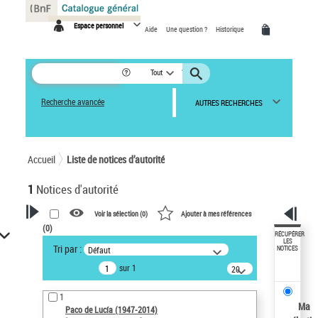
Panneau de gestion des cookies
Espace personnel
Aide
Une question ?
Historique
Tout
Recherche avancée
AUTRES RECHERCHES
Accueil
Liste de notices d’autorité
1
Notices d'autorité
Voir la sélection (
0
)
Ajouter à mes références
(
0
)
VOTRE RECHERCHE
RÉCUPÉRER
LES
Tri par :
Défaut
NOTICES
Recherche avancée dans les
sur 1
notices d’autorité
20
résultats/page
Œuvres liées à l'auteur :
1
Paco de Lucía (1947-2014)
Ma
Paco de Lucía (1947-2014)