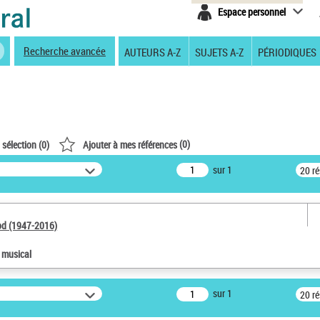
Espace personnel
Recherche avancée
AUTEURS A-Z
SUJETS A-Z
PÉRIODIQUES
(
0
)
 sélection (
0
)
Ajouter à mes références
sur 1
20 r
od (1947-2016)
e musical
sur 1
20 r