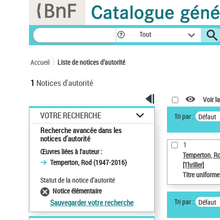
Panneau de gestion des cookies
Tout
Accueil
Liste de notices d’autorité
1
Notices d'autorité
Voir la
VOTRE RECHERCHE
Tri par :
Défaut
Recherche avancée dans les
notices d’autorité
1
Œuvres liées à l'auteur :
Temperton, R
Temperton, Rod (1947-2016)
[Thriller]
Titre uniform
Statut de la notice d’autorité
Notice élémentaire
Tri par :
Défaut
Sauvegarder votre recherche