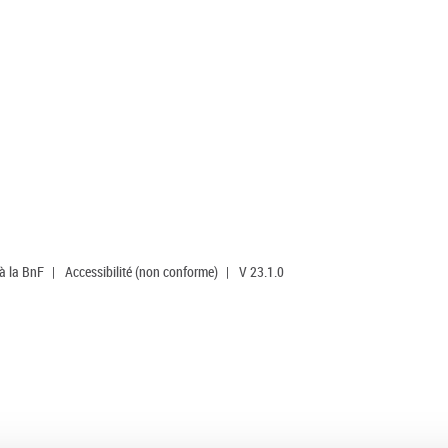
 à la BnF
|
Accessibilité (non conforme)
|
V 23.1.0