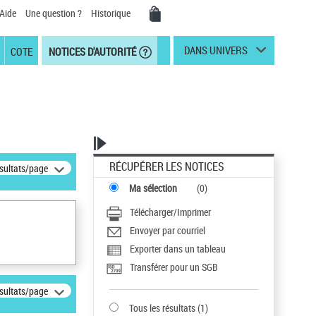
Aide
Une question ?
Historique
DANS UNIVERS
COTE
NOTICES D'AUTORITÉ
RÉCUPÉRER LES NOTICES
ésultats/page
Ma sélection
(
0
)
Télécharger/Imprimer
Envoyer par courriel
Exporter dans un tableau
Transférer pour un SGB
ésultats/page
Tous les résultats
(
1
)