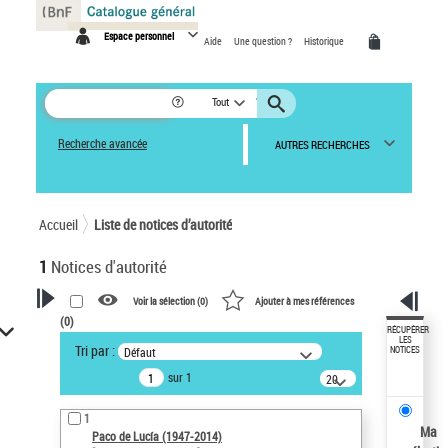
Panneau de gestion des cookies
Espace personnel
Aide
Une question ?
Historique
Tout
Recherche avancée
AUTRES RECHERCHES
Accueil
Liste de notices d’autorité
1
Notices d'autorité
Voir la sélection (
0
)
Ajouter à mes références
(
0
)
VOTRE RECHERCHE
RÉCUPÉRER
LES
Tri par :
Défaut
NOTICES
Recherche avancée dans les
sur 1
notices d’autorité
20
résultats/page
Œuvres liées à l'auteur :
1
Paco de Lucía (1947-2014)
Ma
Paco de Lucía (1947-2014)