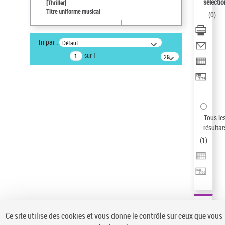
sélectio
[Thriller]
Auteur d’œuvre
Titre uniforme musical
(
0
)
Temperton, Rod (1947-2016)
Type de notice d'autorité
Tri par :
Défaut
Œuvre
sur 1
20
résultats/page
Pays
ne s'applique pas
Sauvegarder votre recherche
AFFINER
Tous le
Type de notice d'autorité
résultat
(
1
)
Œuvre
(1)
Titre uniforme musical
(1)
Statut de la notice d’autorité
Pays
Auteur d’œuvre
Ce site utilise des cookies et vous donne le contrôle sur ceux que vous