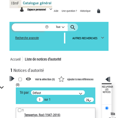
Panneau de gestion des cookies
Espace personnel
Aide
Une question ?
Historique
Tout
Recherche avancée
AUTRES RECHERCHES
Accueil
Liste de notices d’autorité
1
Notices d'autorité
Voir la sélection (
0
)
Ajouter à mes références
(
0
)
VOTRE RECHERCHE
RÉCUPÉRER
LES
Tri par :
Défaut
NOTICES
Recherche avancée dans les
sur 1
notices d’autorité
20
résultats/page
Œuvres liées à l'auteur :
1
Temperton, Rod (1947-2016)
Ma
Temperton, Rod (1947-2016)