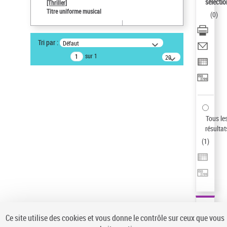
sélectio
[Thriller]
Auteur d’œuvre
Titre uniforme musical
(
0
)
Temperton, Rod (1947-2016)
Statut de la notice d’autorité
Tri par :
Défaut
Notice élémentaire
sur 1
20
résultats/page
Type de notice d'autorité
Titre uniforme musical
Sauvegarder votre recherche
AFFINER
Tous le
Type de notice d'autorité
résultat
(
1
)
Œuvre
(1)
Titre uniforme musical
(1)
Statut de la notice d’autorité
Pays
Auteur d’œuvre
Ce site utilise des cookies et vous donne le contrôle sur ceux que vous