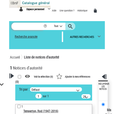
Panneau de gestion des cookies
Espace personnel
Aide
Une question ?
Historique
Tout
Recherche avancée
AUTRES RECHERCHES
Accueil
Liste de notices d’autorité
1
Notices d'autorité
Voir la sélection (
0
)
Ajouter à mes références
(
0
)
VOTRE RECHERCHE
RÉCUPÉRER
LES
Tri par :
Défaut
NOTICES
Recherche avancée dans les
sur 1
notices d’autorité
20
résultats/page
Œuvres liées à l'auteur :
1
Temperton, Rod (1947-2016)
Ma
Temperton, Rod (1947-2016)