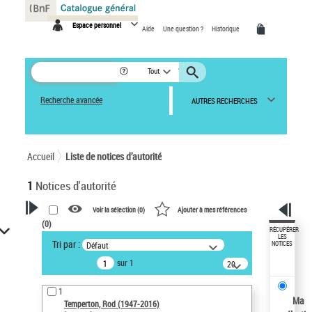
Panneau de gestion des cookies
Espace personnel
Aide
Une question ?
Historique
Tout
Recherche avancée
AUTRES RECHERCHES
Accueil
Liste de notices d’autorité
1
Notices d'autorité
Voir la sélection (
0
)
Ajouter à mes références
(
0
)
VOTRE RECHERCHE
RÉCUPÉRER
LES
Tri par :
Défaut
NOTICES
Recherche avancée dans les
sur 1
notices d’autorité
20
résultats/page
Œuvres liées à l'auteur :
1
Temperton, Rod (1947-2016)
Ma
Temperton, Rod (1947-2016)