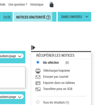
Aide
Une question ?
Historique
DANS UNIVERS
COTE
NOTICES D'AUTORITÉ
RÉCUPÉRER LES NOTICES
ésultats/page
Ma sélection
(
0
)
Télécharger/Imprimer
Envoyer par courriel
Exporter dans un tableau
Transférer pour un SGB
ésultats/page
Tous les résultats
(
1
)