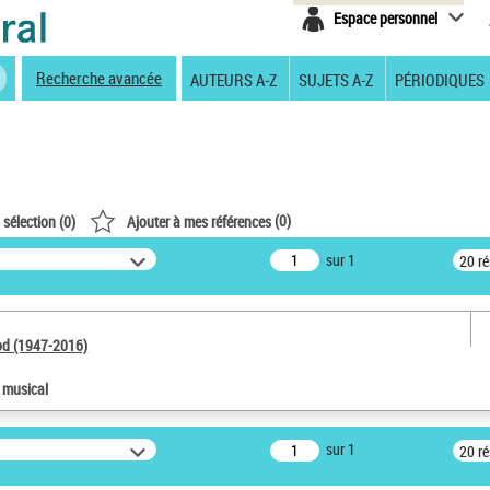
Espace personnel
Recherche avancée
AUTEURS A-Z
SUJETS A-Z
PÉRIODIQUES
(
0
)
 sélection (
0
)
Ajouter à mes références
sur 1
20 r
od (1947-2016)
e musical
sur 1
20 r