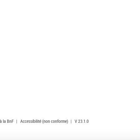
 à la BnF
|
Accessibilité (non conforme)
|
V 23.1.0