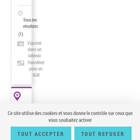
Tous les
résultats
(
1
)
Exporter
dans un
tableau
Transférer
pour un
SGB
AUTRES
RESSOURCES
Ce site utilise des cookies et vous donne le contrôle sur ceux que
data.bnf.fr
vous souhaitez activer
TOUT ACCEPTER
TOUT REFUSER