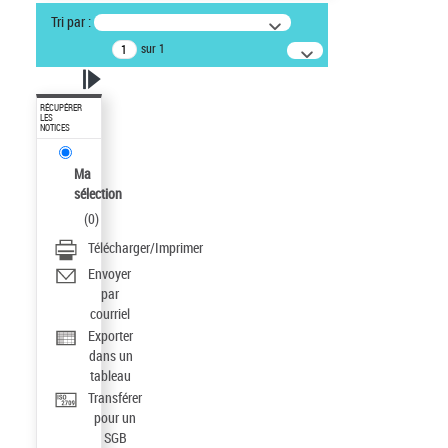
Tri par :
sur 1
RÉCUPÉRER
LES
NOTICES
Ma
sélection
(
0
)
Télécharger/Imprimer
Envoyer
par
courriel
Exporter
dans un
tableau
Transférer
pour un
SGB