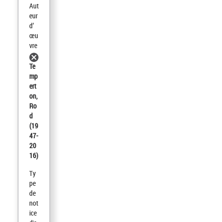
Aut
eur
d’
œu
vre
Te
mp
ert
on,
Ro
d
(19
47-
20
16)
Ty
pe
de
not
ice