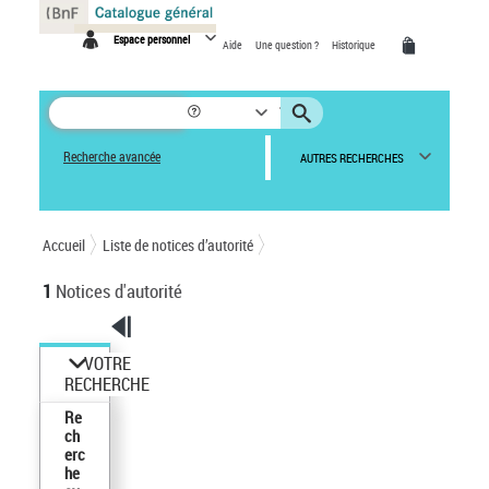
Panneau de gestion des cookies
Espace personnel
Aide
Une question ?
Historique
Recherche avancée
AUTRES RECHERCHES
Accueil
Liste de notices d’autorité
1
Notices d'autorité
VOTRE
RECHERCHE
Re
ch
erc
he