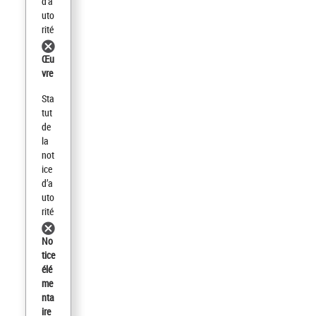
d'a
uto
rité
Œu
vre
Sta
tut
de
la
not
ice
d’a
uto
rité
No
tice
élé
me
nta
ire