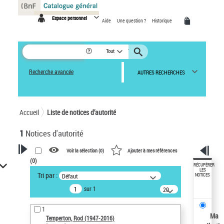
Panneau de gestion des cookies
Espace personnel
Aide
Une question ?
Historique
Tout
Recherche avancée
AUTRES RECHERCHES
Accueil
Liste de notices d’autorité
1
Notices d'autorité
Voir la sélection (
0
)
Ajouter à mes références
(
0
)
VOTRE RECHERCHE
RÉCUPÉRER
LES
Tri par :
Défaut
NOTICES
Recherche avancée dans les
sur 1
notices d’autorité
20
résultats/page
Œuvres liées à l'auteur :
1
Temperton, Rod (1947-2016)
Ma
Temperton, Rod (1947-2016)