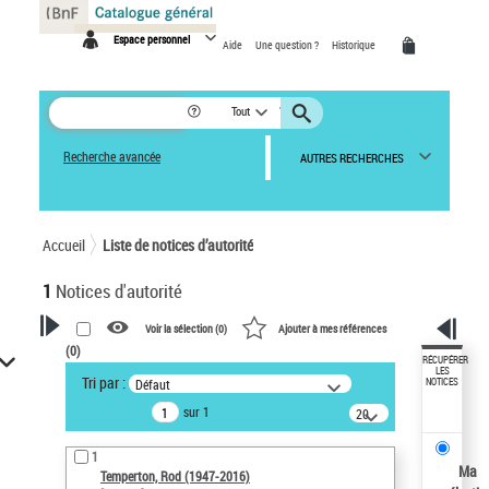
Panneau de gestion des cookies
Espace personnel
Aide
Une question ?
Historique
Tout
Recherche avancée
AUTRES RECHERCHES
Accueil
Liste de notices d’autorité
1
Notices d'autorité
Voir la sélection (
0
)
Ajouter à mes références
(
0
)
VOTRE RECHERCHE
RÉCUPÉRER
LES
Tri par :
Défaut
NOTICES
Recherche avancée dans les
sur 1
notices d’autorité
20
résultats/page
Œuvres liées à l'auteur :
1
Temperton, Rod (1947-2016)
Ma
Temperton, Rod (1947-2016)