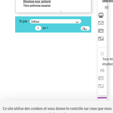
sélectio
[Musique pour guitare]
Auteur d’œuvre
Titre uniforme musical
(
0
)
Paco de Lucía (1947-2014)
Type de notice d'autorité
Tri par :
Défaut
Œuvre
sur 1
20
résultats/page
Statut de la notice d’autorité
Notice élémentaire
Sauvegarder votre recherche
AFFINER
Tous le
Type de notice d'autorité
résultat
(
1
)
Œuvre
(1)
Titre uniforme musical
(1)
Statut de la notice d’autorité
Pays
Auteur d’œuvre
Ce site utilise des cookies et vous donne le contrôle sur ceux que vous