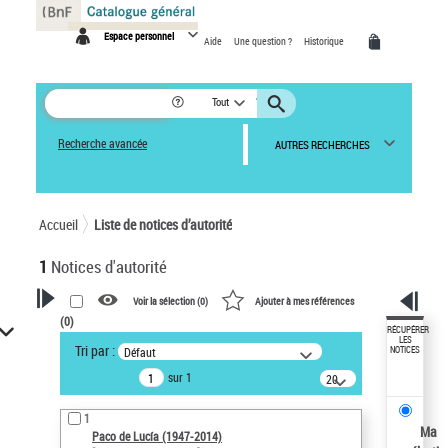
Panneau de gestion des cookies
Espace personnel
Aide
Une question ?
Historique
Tout
Recherche avancée
AUTRES RECHERCHES
Accueil
Liste de notices d’autorité
1
Notices d'autorité
Voir la sélection (
0
)
Ajouter à mes références
(
0
)
VOTRE RECHERCHE
RÉCUPÉRER
LES
Tri par :
Défaut
NOTICES
Recherche avancée dans les
sur 1
notices d’autorité
20
résultats/page
Œuvres liées à l'auteur :
1
Paco de Lucía (1947-2014)
Ma
Paco de Lucía (1947-2014)