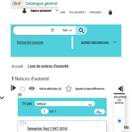
Panneau de gestion des cookies
Espace personnel
Aide
Une question ?
Historique
Tout
Recherche avancée
AUTRES RECHERCHES
Accueil
Liste de notices d’autorité
1
Notices d'autorité
Voir la sélection (
0
)
Ajouter à mes références
(
0
)
VOTRE RECHERCHE
RÉCUPÉRER
LES
Tri par :
Défaut
NOTICES
Recherche avancée dans les
sur 1
notices d’autorité
20
résultats/page
Œuvres liées à l'auteur :
1
Temperton, Rod (1947-2016)
Ma
Temperton, Rod (1947-2016)