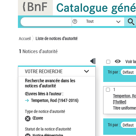
Panneau de gestion des cookies
Tout
Accueil
Liste de notices d’autorité
1
Notices d'autorité
Voir la
VOTRE RECHERCHE
Tri par :
Défaut
Recherche avancée dans les
notices d’autorité
1
Œuvres liées à l'auteur :
Temperton, R
Temperton, Rod (1947-2016)
[Thriller]
Titre uniform
Type de notice d'autorité
Œuvre
Tri par :
Défaut
Statut de la notice d’autorité
Notice élémentaire