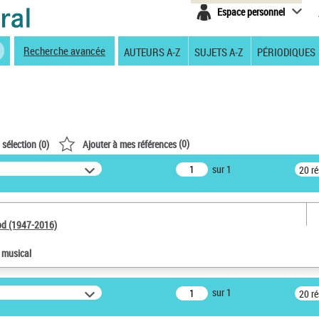
Espace personnel
Recherche avancée
AUTEURS A-Z
SUJETS A-Z
PÉRIODIQUES
(
0
)
 sélection (
0
)
Ajouter à mes références
sur 1
20 r
od (1947-2016)
e musical
sur 1
20 r