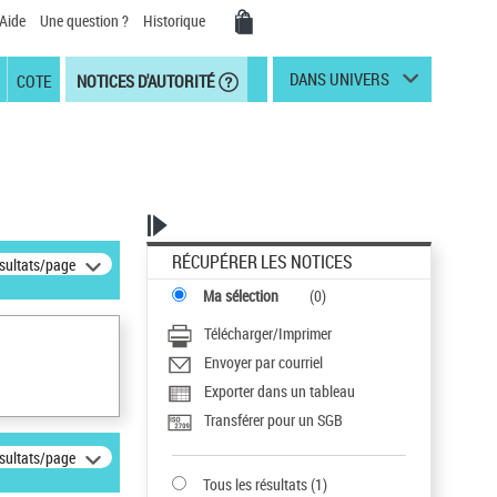
Aide
Une question ?
Historique
DANS UNIVERS
COTE
NOTICES D'AUTORITÉ
RÉCUPÉRER LES NOTICES
ésultats/page
Ma sélection
(
0
)
Télécharger/Imprimer
Envoyer par courriel
Exporter dans un tableau
Transférer pour un SGB
ésultats/page
Tous les résultats
(
1
)