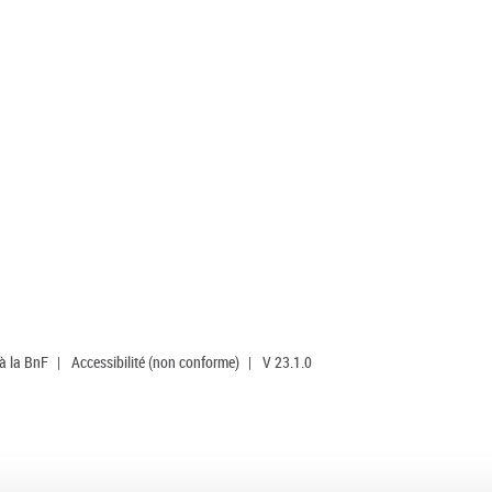
 à la BnF
|
Accessibilité (non conforme)
|
V 23.1.0