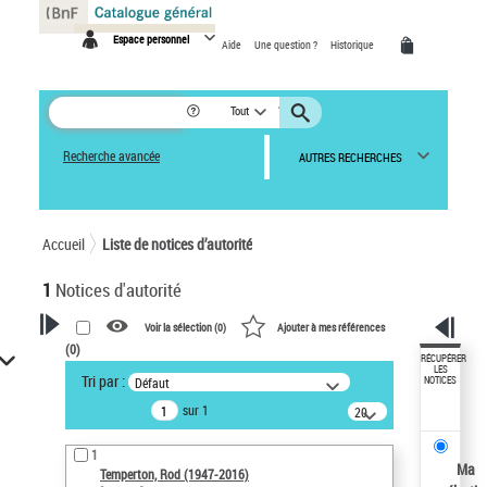
Panneau de gestion des cookies
Espace personnel
Aide
Une question ?
Historique
Tout
Recherche avancée
AUTRES RECHERCHES
Accueil
Liste de notices d’autorité
1
Notices d'autorité
Voir la sélection (
0
)
Ajouter à mes références
(
0
)
VOTRE RECHERCHE
RÉCUPÉRER
LES
Tri par :
Défaut
NOTICES
Recherche avancée dans les
sur 1
notices d’autorité
20
résultats/page
Œuvres liées à l'auteur :
1
Temperton, Rod (1947-2016)
Ma
Temperton, Rod (1947-2016)