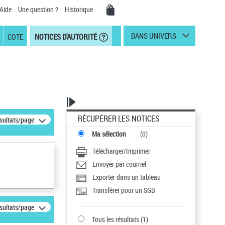
Aide
Une question ?
Historique
DANS UNIVERS
COTE
NOTICES D'AUTORITÉ
RÉCUPÉRER LES NOTICES
ésultats/page
Ma sélection
(
0
)
Télécharger/Imprimer
Envoyer par courriel
Exporter dans un tableau
Transférer pour un SGB
ésultats/page
Tous les résultats
(
1
)