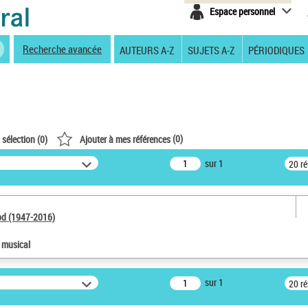
Espace personnel
Recherche avancée
AUTEURS A-Z
SUJETS A-Z
PÉRIODIQUES
(
0
)
 sélection (
0
)
Ajouter à mes références
sur 1
20 r
od (1947-2016)
e musical
sur 1
20 r