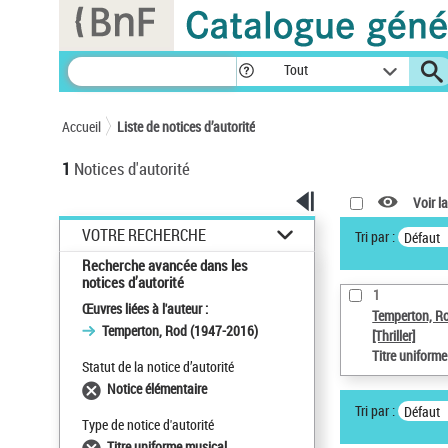
Panneau de gestion des cookies
Tout
Accueil
Liste de notices d’autorité
1
Notices d'autorité
Voir la
VOTRE RECHERCHE
Tri par :
Défaut
Recherche avancée dans les
notices d’autorité
1
Œuvres liées à l'auteur :
Temperton, R
Temperton, Rod (1947-2016)
[Thriller]
Titre uniform
Statut de la notice d’autorité
Notice élémentaire
Tri par :
Défaut
Type de notice d'autorité
Titre uniforme musical