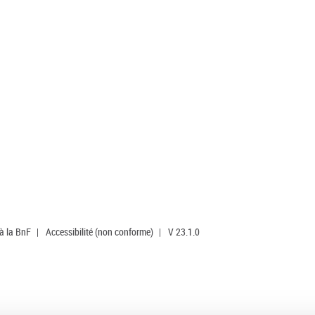
 à la BnF
|
Accessibilité (non conforme)
|
V 23.1.0