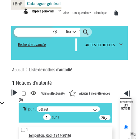
Panneau de gestion des cookies
Espace personnel
Aide
Une question ?
Historique
Tout
Recherche avancée
AUTRES RECHERCHES
Accueil
Liste de notices d’autorité
1
Notices d'autorité
Voir la sélection (
0
)
Ajouter à mes références
(
0
)
VOTRE RECHERCHE
RÉCUPÉRER
LES
Tri par :
Défaut
NOTICES
Recherche avancée dans les
sur 1
notices d’autorité
20
résultats/page
Œuvres liées à l'auteur :
1
Temperton, Rod (1947-2016)
Ma
Temperton, Rod (1947-2016)