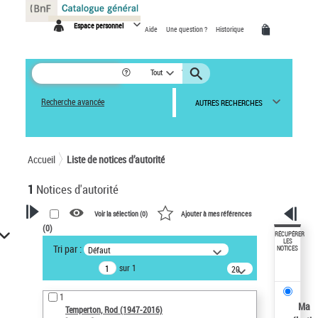
Panneau de gestion des cookies
Espace personnel
Aide
Une question ?
Historique
Tout
Recherche avancée
AUTRES RECHERCHES
Accueil
Liste de notices d’autorité
1
Notices d'autorité
Voir la sélection (
0
)
Ajouter à mes références
(
0
)
VOTRE RECHERCHE
RÉCUPÉRER
LES
Tri par :
Défaut
NOTICES
Recherche avancée dans les
sur 1
notices d’autorité
20
résultats/page
Œuvres liées à l'auteur :
1
Temperton, Rod (1947-2016)
Ma
Temperton, Rod (1947-2016)