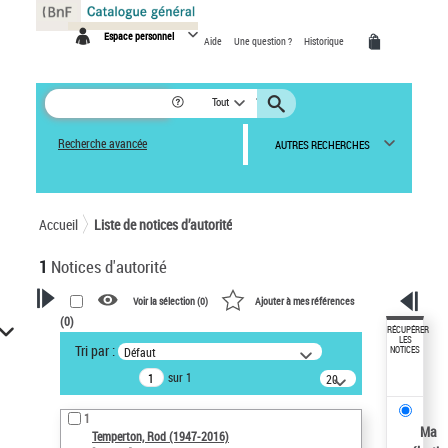
Panneau de gestion des cookies
Espace personnel
Aide
Une question ?
Historique
Tout
Recherche avancée
AUTRES RECHERCHES
Accueil
Liste de notices d’autorité
1
Notices d'autorité
Voir la sélection (
0
)
Ajouter à mes références
(
0
)
VOTRE RECHERCHE
RÉCUPÉRER
LES
Tri par :
Défaut
NOTICES
Recherche avancée dans les
sur 1
notices d’autorité
20
résultats/page
Œuvres liées à l'auteur :
1
Temperton, Rod (1947-2016)
Ma
Temperton, Rod (1947-2016)