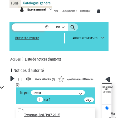
Panneau de gestion des cookies
Espace personnel
Aide
Une question ?
Historique
Tout
Recherche avancée
AUTRES RECHERCHES
Accueil
Liste de notices d’autorité
1
Notices d'autorité
Voir la sélection (
0
)
Ajouter à mes références
(
0
)
VOTRE RECHERCHE
RÉCUPÉRER
LES
Tri par :
Défaut
NOTICES
Recherche avancée dans les
sur 1
notices d’autorité
20
résultats/page
Œuvres liées à l'auteur :
1
Temperton, Rod (1947-2016)
Ma
Temperton, Rod (1947-2016)