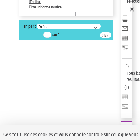
sélectio
[Thriller]
Auteur d’œuvre
Titre uniforme musical
(
0
)
Temperton, Rod (1947-2016)
Type de notice d'autorité
Tri par :
Défaut
Titre uniforme musical
sur 1
20
résultats/page
Statut de la notice d’autorité
Notice élémentaire
Sauvegarder votre recherche
AFFINER
Tous le
Type de notice d'autorité
résultat
(
1
)
Œuvre
(1)
Titre uniforme musical
(1)
Statut de la notice d’autorité
Pays
Auteur d’œuvre
Ce site utilise des cookies et vous donne le contrôle sur ceux que vous