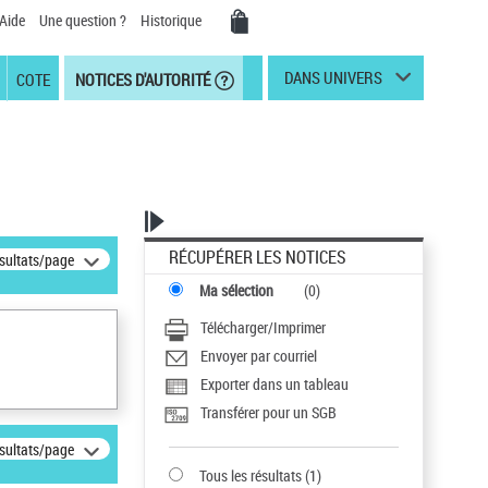
Aide
Une question ?
Historique
DANS UNIVERS
COTE
NOTICES D'AUTORITÉ
RÉCUPÉRER LES NOTICES
ésultats/page
Ma sélection
(
0
)
Télécharger/Imprimer
Envoyer par courriel
Exporter dans un tableau
Transférer pour un SGB
ésultats/page
Tous les résultats
(
1
)