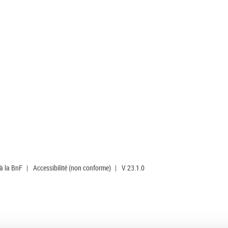
 à la BnF
|
Accessibilité (non conforme)
|
V 23.1.0