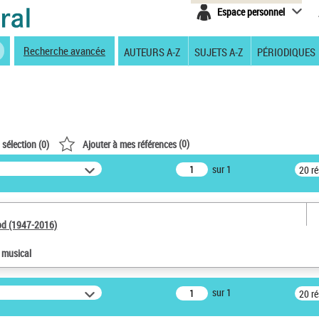
Espace personnel
Recherche avancée
AUTEURS A-Z
SUJETS A-Z
PÉRIODIQUES
(
0
)
 sélection (
0
)
Ajouter à mes références
sur 1
20 r
od (1947-2016)
e musical
sur 1
20 r