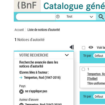
Panneau de gestion des cookies
Tout
Accueil
Liste de notices d’autorité
1
Notices d'autorité
Voir la
VOTRE RECHERCHE
Tri par :
Défaut
Recherche avancée dans les
notices d’autorité
1
Œuvres liées à l'auteur :
Temperton, R
Temperton, Rod (1947-2016)
[Thriller]
Titre uniform
Pays
ne s'applique pas
Tri par :
Défaut
Auteur d’œuvre
Temperton, Rod (1947-2016)