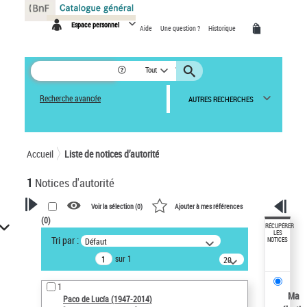
Panneau de gestion des cookies
Espace personnel
Aide
Une question ?
Historique
Tout
Recherche avancée
AUTRES RECHERCHES
Accueil
Liste de notices d’autorité
1
Notices d'autorité
Voir la sélection (
0
)
Ajouter à mes références
(
0
)
VOTRE RECHERCHE
RÉCUPÉRER
LES
Tri par :
Défaut
NOTICES
Recherche avancée dans les
sur 1
notices d’autorité
20
résultats/page
Œuvres liées à l'auteur :
1
Paco de Lucía (1947-2014)
Ma
Paco de Lucía (1947-2014)