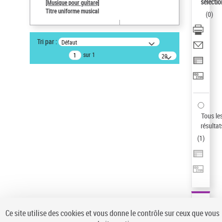
Sauvegarder votre recherche
sélectio
[Musique pour guitare]
Titre uniforme musical
(
0
)
AFFINER
Type de notice d'autorité
Tri par :
Défaut
Œuvre
(1)
sur 1
20
résultats/page
Titre uniforme musical
(1)
Statut de la notice d’autorité
Pays
Auteur d’œuvre
Tous le
résultat
(
1
)
Ce site utilise des cookies et vous donne le contrôle sur ceux que vous