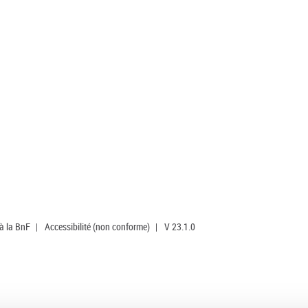
 à la BnF
|
Accessibilité (non conforme)
|
V 23.1.0