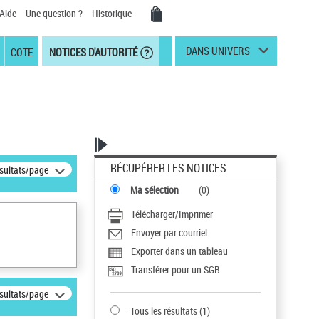
Aide
Une question ?
Historique
DANS UNIVERS
COTE
NOTICES D'AUTORITÉ
RÉCUPÉRER LES NOTICES
ésultats/page
Ma sélection
(
0
)
Télécharger/Imprimer
Envoyer par courriel
Exporter dans un tableau
Transférer pour un SGB
ésultats/page
Tous les résultats
(
1
)