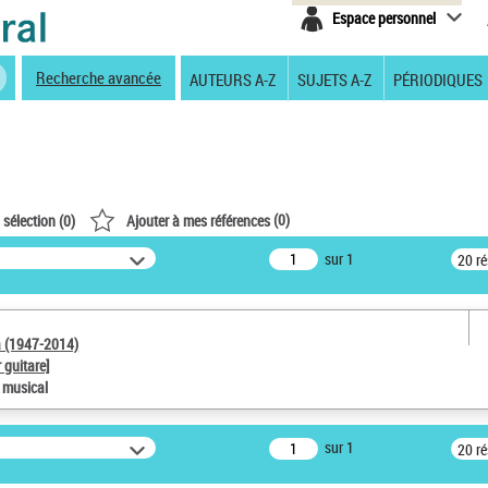
Espace personnel
Recherche avancée
AUTEURS A-Z
SUJETS A-Z
PÉRIODIQUES
(
0
)
 sélection (
0
)
Ajouter à mes références
sur 1
20 r
a (1947-2014)
 guitare]
e musical
sur 1
20 r