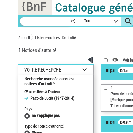
Panneau de gestion des cookies
Tout
Accueil
Liste de notices d’autorité
1
Notices d'autorité
Voir la
VOTRE RECHERCHE
Tri par :
Défaut
Recherche avancée dans les
notices d’autorité
1
Œuvres liées à l'auteur :
Paco de Lucí
Paco de Lucía (1947-2014)
[Musique pour
Titre uniform
Pays
ne s'applique pas
Tri par :
Défaut
Type de notice d'autorité
Œuvre