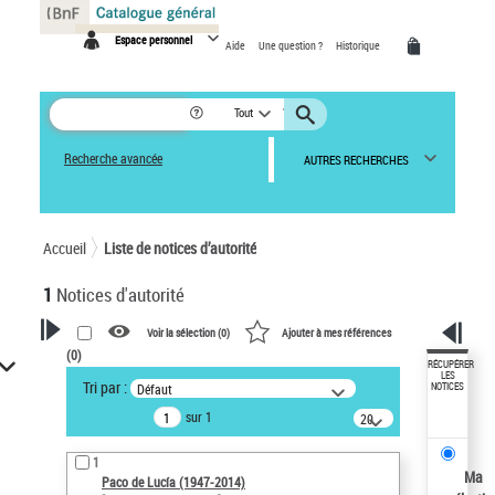
Panneau de gestion des cookies
Espace personnel
Aide
Une question ?
Historique
Tout
Recherche avancée
AUTRES RECHERCHES
Accueil
Liste de notices d’autorité
1
Notices d'autorité
Voir la sélection (
0
)
Ajouter à mes références
(
0
)
VOTRE RECHERCHE
RÉCUPÉRER
LES
Tri par :
Défaut
NOTICES
Recherche avancée dans les
sur 1
notices d’autorité
20
résultats/page
Œuvres liées à l'auteur :
1
Paco de Lucía (1947-2014)
Ma
Paco de Lucía (1947-2014)