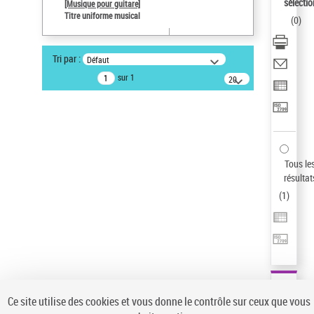
sélectio
[Musique pour guitare]
Pays
Titre uniforme musical
(
0
)
ne s'applique pas
Type de notice d'autorité
Tri par :
Défaut
Œuvre
sur 1
20
résultats/page
Auteur d’œuvre
Paco de Lucía (1947-2014)
Sauvegarder votre recherche
AFFINER
Tous le
Type de notice d'autorité
résultat
(
1
)
Œuvre
(1)
Titre uniforme musical
(1)
Statut de la notice d’autorité
Pays
Auteur d’œuvre
Ce site utilise des cookies et vous donne le contrôle sur ceux que vous