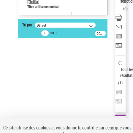
Sauvegarder votre recherche
sélectio
[Thriller]
Titre uniforme musical
(
0
)
AFFINER
Type de notice d'autorité
Tri par :
Défaut
Œuvre
(1)
sur 1
20
résultats/page
Titre uniforme musical
(1)
Statut de la notice d’autorité
Pays
Auteur d’œuvre
Tous le
résultat
(
1
)
Ce site utilise des cookies et vous donne le contrôle sur ceux que vous