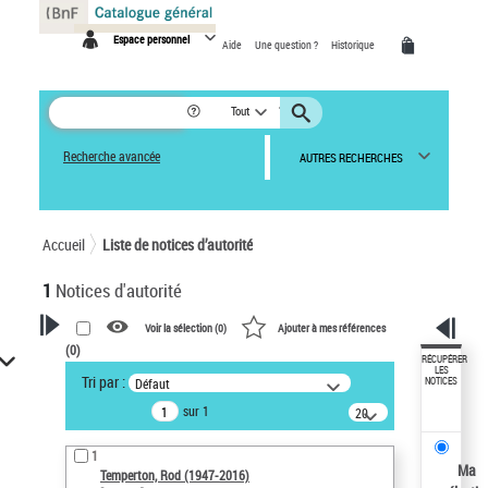
Panneau de gestion des cookies
Espace personnel
Aide
Une question ?
Historique
Tout
Recherche avancée
AUTRES RECHERCHES
Accueil
Liste de notices d’autorité
1
Notices d'autorité
Voir la sélection (
0
)
Ajouter à mes références
(
0
)
VOTRE RECHERCHE
RÉCUPÉRER
LES
Tri par :
Défaut
NOTICES
Recherche avancée dans les
sur 1
notices d’autorité
20
résultats/page
Œuvres liées à l'auteur :
1
Temperton, Rod (1947-2016)
Ma
Temperton, Rod (1947-2016)