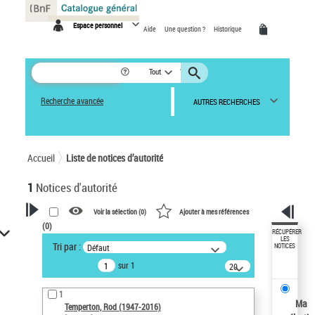
Panneau de gestion des cookies
Espace personnel
Aide
Une question ?
Historique
Tout
Recherche avancée
AUTRES RECHERCHES
Accueil
Liste de notices d’autorité
1
Notices d'autorité
Voir la sélection (
0
)
Ajouter à mes références
(
0
)
VOTRE RECHERCHE
RÉCUPÉRER
LES
Tri par :
Défaut
NOTICES
Recherche avancée dans les
sur 1
notices d’autorité
20
résultats/page
Œuvres liées à l'auteur :
1
Temperton, Rod (1947-2016)
Ma
Temperton, Rod (1947-2016)