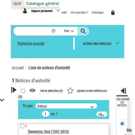
Panneau de gestion des cookies
Espace personnel
Aide
Une question ?
Historique
Tout
Recherche avancée
AUTRES RECHERCHES
Accueil
Liste de notices d’autorité
1
Notices d'autorité
Voir la sélection (
0
)
Ajouter à mes références
(
0
)
VOTRE RECHERCHE
RÉCUPÉRER
LES
Tri par :
Défaut
NOTICES
Recherche avancée dans les
sur 1
notices d’autorité
20
résultats/page
Œuvres liées à l'auteur :
1
Temperton, Rod (1947-2016)
Ma
Temperton, Rod (1947-2016)