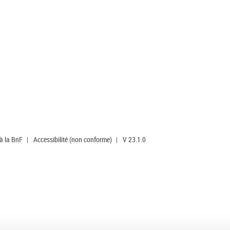
 à la BnF
|
Accessibilité (non conforme)
|
V 23.1.0