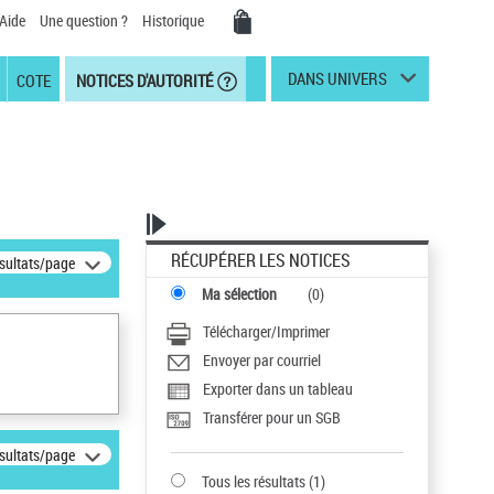
Aide
Une question ?
Historique
DANS UNIVERS
COTE
NOTICES D'AUTORITÉ
RÉCUPÉRER LES NOTICES
ésultats/page
Ma sélection
(
0
)
Télécharger/Imprimer
Envoyer par courriel
Exporter dans un tableau
Transférer pour un SGB
ésultats/page
Tous les résultats
(
1
)