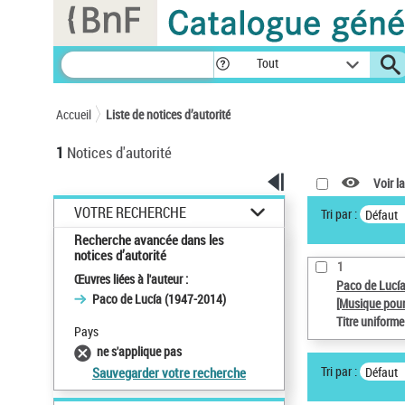
Panneau de gestion des cookies
Tout
Accueil
Liste de notices d’autorité
1
Notices d'autorité
Voir la
VOTRE RECHERCHE
Tri par :
Défaut
Recherche avancée dans les
notices d’autorité
1
Œuvres liées à l'auteur :
Paco de Lucí
Paco de Lucía (1947-2014)
[Musique pour
Titre uniform
Pays
ne s'applique pas
Tri par :
Défaut
Sauvegarder votre recherche