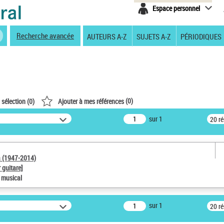
Espace personnel
Recherche avancée
AUTEURS A-Z
SUJETS A-Z
PÉRIODIQUES
(
0
)
 sélection (
0
)
Ajouter à mes références
sur 1
20 r
a (1947-2014)
 guitare]
e musical
sur 1
20 r