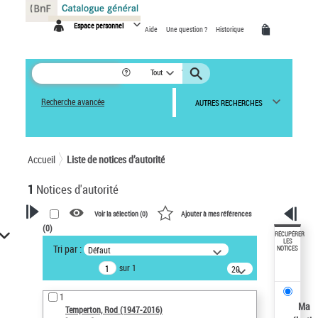
Panneau de gestion des cookies
Espace personnel
Aide
Une question ?
Historique
Tout
Recherche avancée
AUTRES RECHERCHES
Accueil
Liste de notices d’autorité
1
Notices d'autorité
Voir la sélection (
0
)
Ajouter à mes références
(
0
)
VOTRE RECHERCHE
RÉCUPÉRER
LES
Tri par :
Défaut
NOTICES
Recherche avancée dans les
sur 1
notices d’autorité
20
résultats/page
Œuvres liées à l'auteur :
1
Temperton, Rod (1947-2016)
Ma
Temperton, Rod (1947-2016)