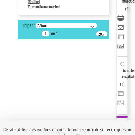
sélectio
[Thriller]
Auteur d’œuvre
Titre uniforme musical
(
0
)
Temperton, Rod (1947-2016)
Sauvegarder votre recherche
Tri par :
Défaut
AFFINER
sur 1
20
résultats/page
Type de notice d'autorité
Œuvre
(1)
Titre uniforme musical
(1)
Statut de la notice d’autorité
Tous le
résultat
Pays
(
1
)
Auteur d’œuvre
Ce site utilise des cookies et vous donne le contrôle sur ceux que vous