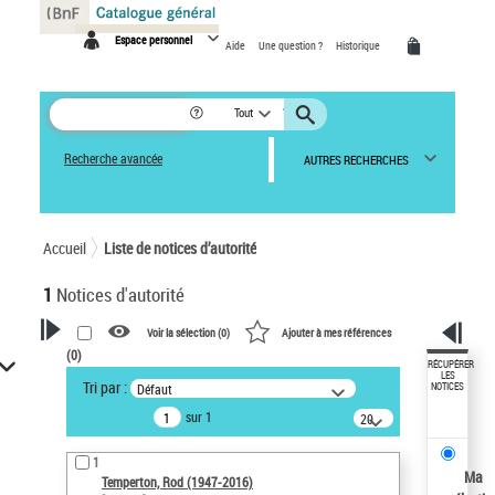
Panneau de gestion des cookies
Espace personnel
Aide
Une question ?
Historique
Tout
Recherche avancée
AUTRES RECHERCHES
Accueil
Liste de notices d’autorité
1
Notices d'autorité
Voir la sélection (
0
)
Ajouter à mes références
(
0
)
VOTRE RECHERCHE
RÉCUPÉRER
LES
Tri par :
Défaut
NOTICES
Recherche avancée dans les
sur 1
notices d’autorité
20
résultats/page
Œuvres liées à l'auteur :
1
Temperton, Rod (1947-2016)
Ma
Temperton, Rod (1947-2016)