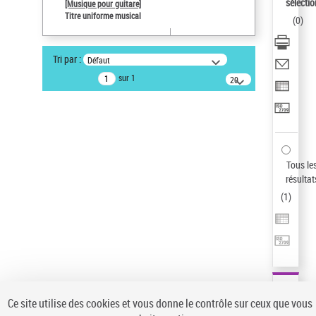
sélectio
[Musique pour guitare]
Pays
Titre uniforme musical
(
0
)
ne s'applique pas
Type de notice d'autorité
Tri par :
Défaut
Œuvre
sur 1
20
Sauvegarder votre recherche
résultats/page
AFFINER
Type de notice d'autorité
Œuvre
(1)
Tous le
Titre uniforme musical
(1)
résultat
(
1
)
Statut de la notice d’autorité
Pays
Auteur d’œuvre
Ce site utilise des cookies et vous donne le contrôle sur ceux que vous