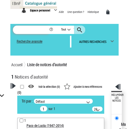
Panneau de gestion des cookies
Espace personnel
Aide
Une question ?
Historique
Tout
Recherche avancée
AUTRES RECHERCHES
Accueil
Liste de notices d’autorité
1
Notices d'autorité
Voir la sélection (
0
)
Ajouter à mes références
(
0
)
VOTRE RECHERCHE
RÉCUPÉRER
LES
Tri par :
Défaut
NOTICES
Recherche avancée dans les
sur 1
notices d’autorité
20
résultats/page
Œuvres liées à l'auteur :
1
Paco de Lucía (1947-2014)
Ma
Paco de Lucía (1947-2014)